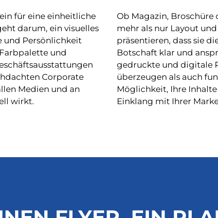
in für eine einheitliche
Ob Magazin, Broschüre od
eht darum, ein visuelles
mehr als nur Layout und 
e und Persönlichkeit
präsentieren, dass sie d
 Farbpalette und
Botschaft klar und ansp
Geschäftsausstattungen
gedruckte und digitale P
chdachten Corporate
überzeugen als auch funk
 allen Medien und an
Möglichkeit, Ihre Inhalte
ll wirkt.
Einklang mit Ihrer Marke
NEN FLYER, EIN PLAK