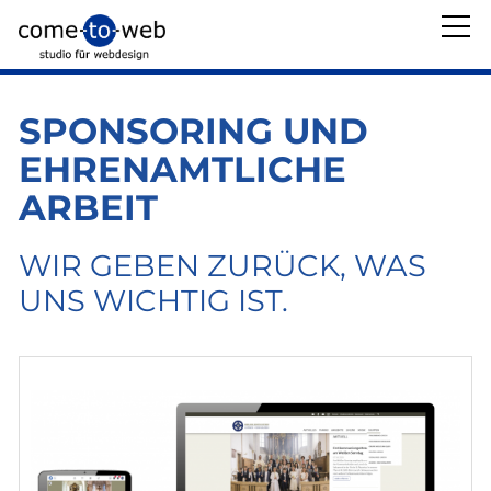
Über uns
SPONSORING UND
EHRENAMTLICHE
Team
ARBEIT
Sponsoring
Öffnungszeiten
WIR GEBEN ZURÜCK, WAS
Preise
UNS WICHTIG IST.
FAQ
AGB
Leistungen