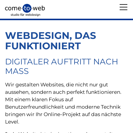
Über uns
WEBDESIGN, DAS
FUNKTIONIERT
Leistungen
DIGITALER AUFTRITT NACH
Webdesign
MASS
Weblication
Wir gestalten Websites, die nicht nur gut
WordPress
aussehen, sondern auch perfekt funktionieren.
Online-Shops
Mit einem klaren Fokus auf
Benutzerfreundlichkeit und moderne Technik
Websitepflege
bringen wir Ihr Online-Projekt auf das nächste
Illustration
Level.
Fotografie