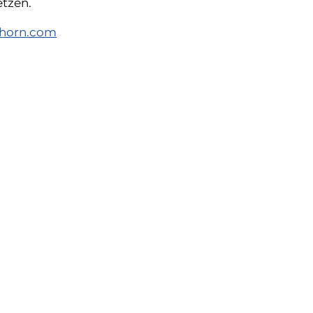
etzen.
hhorn.com